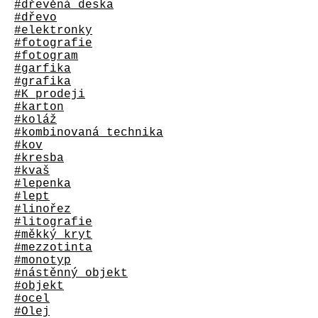
#dřevěná deska
#dřevo
#elektronky
#fotografie
#fotogram
#garfika
#grafika
#K prodeji
#karton
#koláž
#kombinovaná technika
#kov
#kresba
#kvaš
#lepenka
#lept
#linořez
#litografie
#měkký kryt
#mezzotinta
#monotyp
#nástěnný objekt
#objekt
#ocel
#Olej