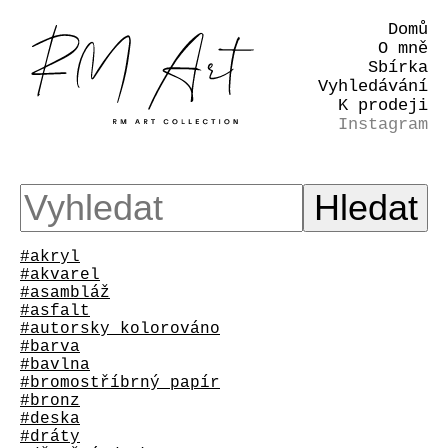
Domů
O mně
Sbírka
Vyhledávání
K prodeji
Instagram
#akryl
#akvarel
#asambláž
#asfalt
#autorsky kolorováno
#barva
#bavlna
#bromostříbrný papír
#bronz
#deska
#dráty