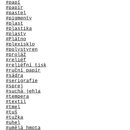
#papí
#papír
#pastel
#pigmenty
#plast
#plastika
#plasty
#Plátno
#plexisklo
#polystyren
#proláž
#reliéf
#reliéfní tisk
#ruční papír
#sádra
#serigrafie
#sprej
#suchá jehla
#tempera
#textil
#tmel
#tuš
#tužka
#uhel
#umělá hmota